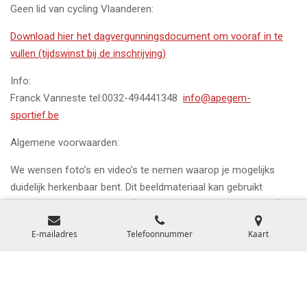
Geen lid van cycling Vlaanderen:
Download hier het dagvergunningsdocument om vooraf in te
vullen (tijdswinst bij de inschrijving)
Info:
Franck Vanneste tel:0032-494441348
info@apegem-
sportief.be
Algemene voorwaarden:
We wensen foto’s en video’s te nemen waarop je mogelijks
duidelijk herkenbaar bent. Dit beeldmateriaal kan gebruikt
worden in onze printmedia (flyers, posters, infomagazines…) en
digitale media (website, Facebook, Instagram…)*. De Algemene
E-mailadres
Telefoonnummer
Kaart
Verordening Gegevensbescherming (AVG) vereist dat wij
toestemming vragen aan jou voor het nemen en gebruiken van
dit beeldmateriaal. Bij inschrijving verklaar je je akkoord met de
reglementen.